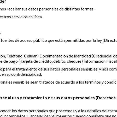
de?
mos recabar sus datos personales de distintas formas:
estros servicios en línea.
.
entes de acceso público que están permitidas por la ley (Directori
n, Teléfono, Celular,) Documentación de identidad (Credencial de 
 de pago (Tarjeta de crédito, débito, cheques) Información Fiscal
 para el tratamiento de sus datos personales sensibles, y nos c
cen su confidencialidad.
onales sensibles sean tratados de acuerdo a los términos y condici
erse al uso y tratamiento de sus datos personales (Derechos
nocer los datos personales que poseemos y a los detalles del trat
s o incompletos; Cancelarlos y eliminarlos cuando considere que no 