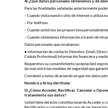
4) ¿Qué datos personales obtenemos y de dón
Para las finalidades señaladas anteriormente pode
– Cuando visita nuestro sitio de Internet o utiliza nu
– Por teléfono.
– Cuando usted nos los proporciona personalmente
– Cuando obtenemos información a través de otras fu
Datos personales que recabamos:
● Información de contacto (Nombre, Email, Direcció
Cédula Profesional) Información financiera y medios
Requerimos su consentimiento (aceptación) expreso
las más estrictas medidas de seguridad que garanti
Consiento y estoy de acuerdo en que mis datos pers
Nombre y firma del titular
5) ¿Cómo Acceder, Rectificar, Cancelar u Opon
tratamiento sus datos?
Usted tiene derecho constitucional de Acceder y co
Rectificarlos y corregirlos en caso de ser inexacto